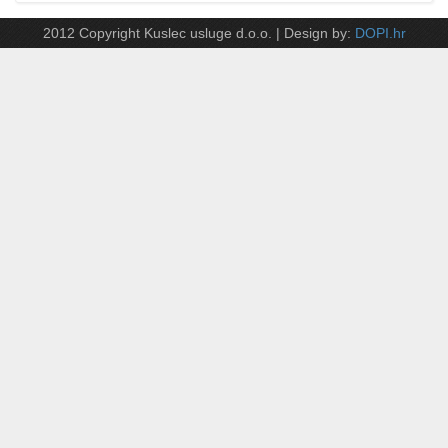
2012 Copyright Kuslec usluge d.o.o. | Design by:
DOPI.hr