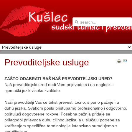
Prevoditeljske usluge
ZAŠTO ODABRATI BAŠ NAŠ PREVODITELJSKI URED?
Naš prevoditeljski ured nudi Vam prijevode s i na engleski i
njemački jezik visoke kvalitete.
Naši prevoditelji Vaš će tekst prevesti točno, s puno pažnje i u
duhu jezika. Svakom poslu pristupamo profesionalno i odgovorno,
poštujući dogovorene rokove. Posebna pažnja pridaje se
prilagodbi prijevoda duhu ciljnog jezika, a u slučaju potrebe za
korištenjem specifične terminologije intenzivno surađujemo s
naručiteljem.