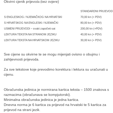
Okvirni cjenik prije
ez ovjere)
voda (b
STANDARDNI PRIJEVOD
S ENGLESKOG / NJEMAČKOG NA HRVATSKI
70,00 kn (+ PDV)
S HRVATSKOG NA ENGLESKI / NJEMAČKI
80,00 kn (+ PDV)
USMENI PRIJEVODI – svaki započeti sat
200,00 kn (+PDV)
LEKTURA TEKSTA NA STRANOM JEZIKU
40,00 kn (+ PDV)
LEKTURA TEKSTA NA HRVATSKOM JEZIKU
30,00 kn (+ PDV)
Sve cijene su okvirne te se mogu mijenjati ovisno o obujmu i
zahtjevnosti prijevoda.
Za sve tekstove koje prevodimo korektura i lektura su uračunati u
cijenu.
Obračunska jedinica je normirana kartica teksta – 1500 znakova s
razmacima (obračunava se kompjutorski).
Minimalna obračunska jedinica je jedna kartica.
Dnevna norma je 6 kartica za prijevod na hrvatski te 5 kartica za
prijevod na strani jezik.