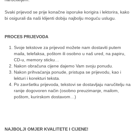
Svaki prijevod se prije konačne isporuke korigira i lektorira, kako
bi osigurali da naši klijenti dobiju najbolju moguću uslugu.
PROCES PRIJEVODA
Svoje tekstove za prijevod možete nam dostaviti putem
maila, telefaksa, poštom ili osobno u naš ured, na papiru,
CD-u, memory sticku…
Nakon obračuna cijene dajemo Vam svoju ponudu.
Nakon prihvaćanja ponude, pristupa se prijevodu, kao i
lekturi i korekturi teksta.
Po završetku prijevoda, tekstovi se dostavljaju naručitelju na
ranije dogovoren način (osobno preuzimanje, mailom,
poštom, kurirskom dostavom…)
NAJBOLJI OMJER KVALITETE I CIJENE!