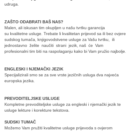
udruga.
ZAŠTO ODABRATI BAŠ NAS?
Malen, ali iskusan tim okupljen u našu tvrtku garancija
su kvalitetne usluge. Trebate li kvalitetan prijevod sa ili bez ovjere
sudskog tumača, knjigovodstvene usluge za Vašu tvrtku, ili
jednostavno želite naučiti strani jezik, naš će Vam
profesionalni tim biti na raspolaganju kako bi Vam pružio najbolje.
ENGLESKI I NJEMAČKI JEZIK
Specijalizirali smo se za sve vrste jezičnih usluga dva najveća
europska jezika.
PREVODITELJSKE USLUGE
Kompletne prevoditeljske usluge za engleski i njemački jezik te
usluge lekture i korekture tekstova.
SUDSKI TUMAČ
Možemo Vam pružiti kvalitetne usluge prijevoda s ovjerom