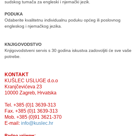
sudskog tumača za engleski i njemački jezik.
PODUKA
Odaberite kvalitetnu individualnu poduku općeg ili poslovnog
engleskog i njemačkog jezika.
KNJIGOVODSTVO
Knjigovodstveni servis s 30 godina iskustva zadovoljiti će sve vaše
potrebe.
KONTAKT
KUŠLEC USLUGE d.o.o
Kranjčevićeva 23
10000 Zagreb, Hrvatska
Tel. +385 (0)1 3639-313
Fax. +385 (0)1 3639-313
Mob. +385 (0)91 3621-370
E-mail:
info@kuslec.hr
Radno vrijeme: