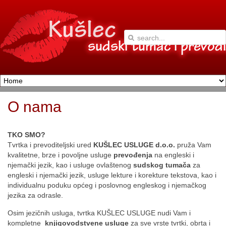
O nama
TKO SMO?
Tvrtka i prevoditeljski ured
KUŠLEC USLUGE d.o.o.
pruža Vam
kvalitetne, brze i povoljne usluge
prevođenja
na engleski i
njemački jezik, kao i usluge ovlaštenog
sudskog tumača
za
engleski i njemački jezik, usluge lekture i korekture tekstova, kao i
individualnu poduku općeg i poslovnog engleskog i njemačkog
jezika za odrasle.
Osim jezičnih usluga, tvrtka KUŠLEC USLUGE nudi Vam i
kompletne
knjigovodstvene usluge
za sve vrste tvrtki, obrta i