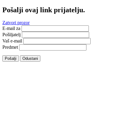
Pošalji ovaj link prijatelju.
Zatvori prozor
E-mail za
Pošiljatelj
Vaš e-mail
Predmet
Pošalji
Odustani